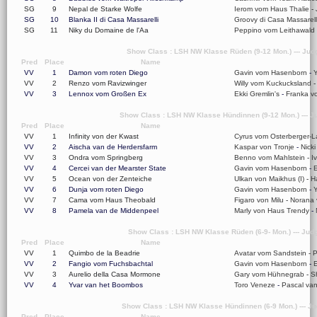
SG
9
Nepal de Starke Wolfe
Ierom vom Haus Thalie
-
SG
10
Blanka II di Casa Massarelli
Groovy di Casa Massarell
SG
11
Niky du Domaine de l'Aa
Peppino vom Leithawald
Show Class : LSH NW Klasse Rüden (9-12 Mon.) --- Jud
Pred
Place
Name
VV
1
Damon vom roten Diego
Gavin vom Hasenborn
-
Y
VV
2
Renzo vom Ravizwinger
Willy vom Kuckucksland
VV
3
Lennox vom Großen Ex
Ekki Gremlin's
-
Franka v
Show Class : LSH NW Klasse Hündinnen (9-12 Mon.) --- J
Pred
Place
Name
VV
1
Infinity von der Kwast
Cyrus vom Osterberger-
VV
2
Aischa van de Herdersfarm
Kaspar von Tronje
-
Nick
VV
3
Ondra vom Springberg
Benno vom Mahlstein
-
I
VV
4
Cercei van der Mearster State
Gavin vom Hasenborn
-
E
VV
5
Ocean von der Zenteiche
Ulkan von Maikhus (I)
-
H
VV
6
Dunja vom roten Diego
Gavin vom Hasenborn
-
Y
VV
7
Cama vom Haus Theobald
Figaro von Milu
-
Norana 
VV
8
Pamela van de Middenpeel
Marly von Haus Trendy
-
Show Class : LSH NW Klasse Rüden (6-9- Mon.) --- Jud
Pred
Place
Name
VV
1
Quimbo de la Beadrie
Avatar vom Sandstein
-
P
VV
2
Fangio vom Fuchsbachtal
Gavin vom Hasenborn
-
VV
3
Aurelio della Casa Mormone
Gary vom Hühnegrab
-
S
VV
4
Yvar van het Boombos
Toro Veneze
-
Pascal va
Show Class : LSH NW Klasse Hündinnen (6-9 Mon.) --- Ju
Pred
Place
Name