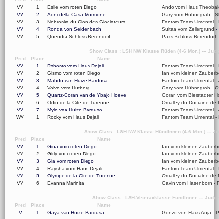
VV
1
Eslie vom roten Diego
Ando vom Haus Theobal
VV
2
Aoni della Casa Mormone
Gary vom Hühnegrab
-
S
VV
3
Nebraska du Clan des Gladiateurs
Fantom Team Ulmental
-
VV
4
Ronda von Seidenbach
Sultan vom Zellergrund
-
VV
5
Quendra Schloss Berendorf
Paxs Schloss Berendorf
Show Class : LSH NW Klasse Rüden (4-6 Mon.) --- Judg
Pred
Place
Name
VV
1
Rshasta vom Haus Dejali
Fantom Team Ulmental
-
VV
2
Gismo vom roten Diego
Ian vom kleinen Zauberb
VV
3
Mahdu van Huize Bardusa
Fantom Team Ulmental
-
VV
4
Volvo vom Hutberg
Gary vom Hühnegrab
-
O
VV
5
Quartz-Goran van de Ybajo Hoeve
Goran vom Bierstadter H
VV
6
Odin de la Cite de Turenne
Omalley du Domaine de 
VV
7
Mylo van Huize Bardusa
Fantom Team Ulmental
-
WV
1
Rocky vom Haus Dejali
Fantom Team Ulmental
-
Show Class : LSH NW Klasse Hündinnen (4-6 Mon.) --- Ju
Pred
Place
Name
VV
1
Gina vom roten Diego
Ian vom kleinen Zauberb
VV
2
Girly vom roten Diego
Ian vom kleinen Zauberb
VV
3
Gia vom roten Diego
Ian vom kleinen Zauberb
VV
4
Raysha vom Haus Dejali
Fantom Team Ulmental
-
VV
5
Olympe de la Cite de Turenne
Omalley du Domaine de 
VV
6
Evanna Marinita
Gavin vom Hasenborn
-
R
Show Class : LSH-Veteranklasse Hundinnen --- Judge
Pred
Place
Name
V
1
Gaya van Huize Bardusa
Gonzo von Haus Anja
-
P