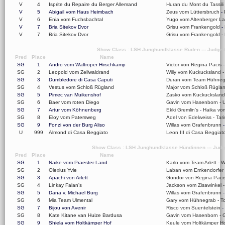
V
4
Isprite du Repaire du Berger Allemand
Huran du Mont du Tassili
V
5
Abigail vom Haus Heimbach
Zeus vom Lüttersbruch
-
V
6
Enia vom Fuchsbachtal
Yugo vom Altenberger L
V
7
Bria Sitekov Dvor
Grisu vom Frankengold
-
V
7
Bria Sitekov Dvor
Grisu vom Frankengold
-
Show Class : LSH Junghundklasse Rüden --- Judged
Pred
Place
Name
SG
1
Andro vom Waltroper Hirschkamp
Victor von Regina Pacis
SG
2
Leopold vom Zellwaldrand
Willy vom Kuckucksland
SG
3
Dumbledore di Casa Caputi
Duran vom Team Hühneg
SG
4
Vestus vom Schloß Rügland
Major vom Schloß Rügla
SG
5
Pimec van Muikenshof
Zasko vom Kuckucksland
SG
6
Baer vom roten Diego
Gavin vom Hasenborn
-
U
SG
7
Artur vom Köhnenberg
Ekki Gremlin's
-
Haika vo
SG
8
Eloy vom Patersweg
Adel von Edelweiss
-
Tar
SG
9
Fonzi von der Burg Aliso
Willas vom Grafenbrunn
U
999
Almond di Casa Beggiato
Leon III di Casa Beggiat
Show Class : LSH Junghundklasse Hündinnen --- Judge
Pred
Place
Name
SG
1
Naike vom Praester-Land
Karlo vom Team Arlett
-
W
SG
2
Olexius Yvie
Laban vom Emkendorfer 
SG
3
Apachi von Arlett
Gondor von Regina Paci
SG
4
Linkay Falan's
Jackson vom Zisawinkel
SG
5
Dana v. Michael Burg
Willas vom Grafenbrunn
SG
6
Mia Team Ulmental
Gary vom Hühnegrab
-
T
SG
7
Bijou von Avenir
Risco vom Suentelstein
-
SG
8
Kate Kitane van Huize Bardusa
Gavin vom Hasenborn
-
SG
9
Shiela vom Holtkämper Hof
Keule vom Holtkämper H