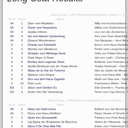
Show Class : LSH Gebrauchshundklasse Rüden --- Jud
Pred
Place
Name
VA
1
Zitan vom Repitition
Willy vom Kuckucksland
VA
2
Gavin vom Hasenborn
Willas vom Grafenbrunn
VA
3
Juwika Inferno
Leo von der Zenteiche
-
VA
4
Ian vom kleinen Zauberberg
Ken vom Team Baierblick
VA
5
Elmezzi Wunderstern
Yes Margman
-
Vera Wun
V
1
Champ von Edelweiß
Bruno vom Haus Streblin
V
2
Montey von Silvalacus
Pedro vom Langenbunge
V
3
Sharkan vom Wierlings Hook
Orbit von Pallas Athene
V
4
Clark Hope of Dawn
Idol von Ljulin
-
Chelsey v
V
5
Bomba Vom Legends Team
Bellamie vom Praester-L
V
6
Apollo-Destroyer van de Ybajo Hoeve
Juwika Destroyer
-
Cleo-
V
7
Mylau de la Cite de Turenne
Isko du Jardin de Mesoz
V
8
Watican vom Simpor
Onur vom Haus Bifo
-
Mer
V
9
Zico aus dem Haus Zygadto
Marlo von Baccara
-
Xant
V
10
Pelo Luck
Kratmosens Blake
-
Pelo 
SG
1
Jesco vom Großen Ex
Ekki Gremlin's
-
Franka v
SG
2
Andor Von Der Vanenburg
Terror vom Cap Arkona
-
Show Class : LSH Gebrauchshundklasse Hündinnen --- Ju
Pred
Place
Name
VA
1
Daizy van Ayla's Aura
Ballack von der Bruckner
VA
2
Finny vom Haus Gleißner
Pippo House of Grumil
-
V
1
Ajvari Von Donauwelle
Parkour von Foks Berg
-
V
2
Lily-Djude de l'Empreinte de Bacchus
Helios de l'Albanais
-
Ian
V
3
Iliana II De Orse Mak Flai
Erkan vom Türkenkopf
-